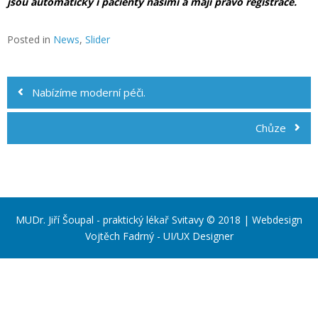
jsou automaticky i pacienty našimi a mají právo registrace.
Posted in
News
,
Slider
Navigace
pro
Nabízíme moderní péči.
příspěvek
Chůze
MUDr. Jiří Šoupal - praktický lékař Svitavy © 2018 | Webdesign
Vojtěch Fadrný - UI/UX Designer