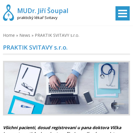
Skip
MUDr. Jiří Šoupal
to
content
praktický lékař Svitavy
Home
»
News
»
PRAKTIK SVITAVY s.r.o.
PRAKTIK SVITAVY s.r.o.
Všichni pacienti, dosud registrovaní u pana doktora Vlčka