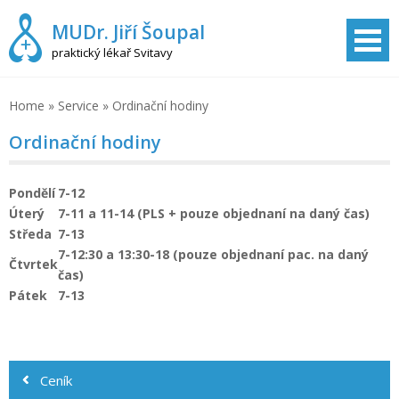
Skip
MUDr. Jiří Šoupal
to
content
praktický lékař Svitavy
Home
»
Service
»
Ordinační hodiny
Ordinační hodiny
Pondělí
7-12
Úterý
7-11 a 11-14 (PLS + pouze objednaní na daný čas)
Středa
7-13
7-12:30 a 13:30-18 (pouze objednaní pac. na daný
Čtvrtek
čas)
Pátek
7-13
Navigace
pro
Ceník