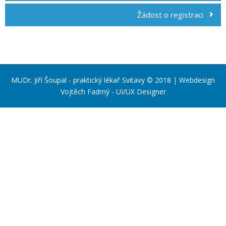
příspěvek
Žádost o registraci
MUDr. Jiří Šoupal - praktický lékař Svitavy © 2018 | Webdesign
Vojtěch Fadrný - UI/UX Designer