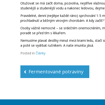
Otužovat se má začít doma, pozvolna, nejdříve vlažno
studenější a studenější vodu a nakonec ledovou, dejme s
Pravidelné, denní (nejlépe každé ráno) sprchování 1-5 
prochladnutí a běžným virovým chorobám. A kdy začít?
Osoby vážně nemocné – se srdečním onemocněním, mrt
poradit se před tím s lékařem.
Nemusíme plavat desítky minut mezi krami ledu, stačí s
a poté se vydrbat ručníkem. A naše imunita jásá.
Posted in
Články
Navigace
pro
Fermentované potraviny
příspěvek