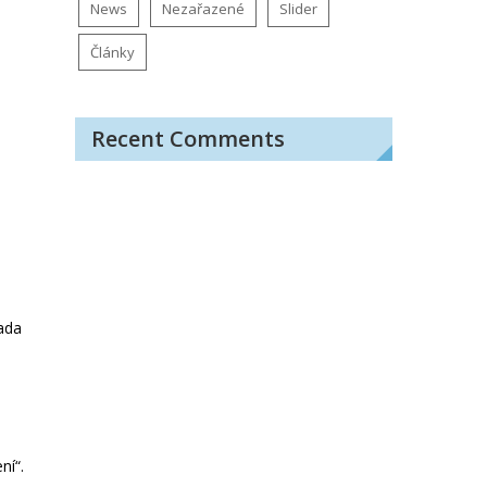
News
Nezařazené
Slider
Články
Recent Comments
řada
ní“.