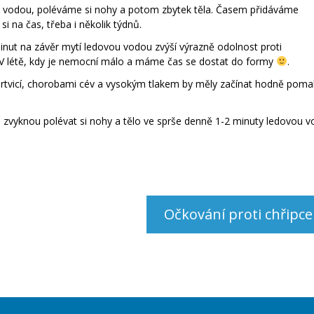
u vodou, poléváme si nohy a potom zbytek těla. Časem přidáváme
i na čas, třeba i několik týdnů.
minut na závěr mytí ledovou vodou zvýší výrazně odolnost proti
 V létě, kdy je nemocní málo a máme čas se dostat do formy
.
vicí, chorobami cév a vysokým tlakem by měly začínat hodně poma
i zvyknou polévat si nohy a tělo ve sprše denně 1-2 minuty ledovou 
Očkování proti chřipce