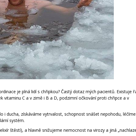
ordinace je plná lidí s chřipkou? Častý dotaz mých pacientů. Existuje 
ek vitaminu C a v zimě i B a D, podzimní očkování proti chřipce a v
o i ducha, získáváme vytrvalost, schopnost snášet nepohodu, léčíme
lární systém.
ixír štěstí), a hlavně snižujeme nemocnost na virozy a jiná „nachlaze