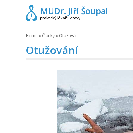
Skip
MUDr. Jiří Šoupal
to
content
praktický lékař Svitavy
Home
»
Články
»
Otužování
Otužování